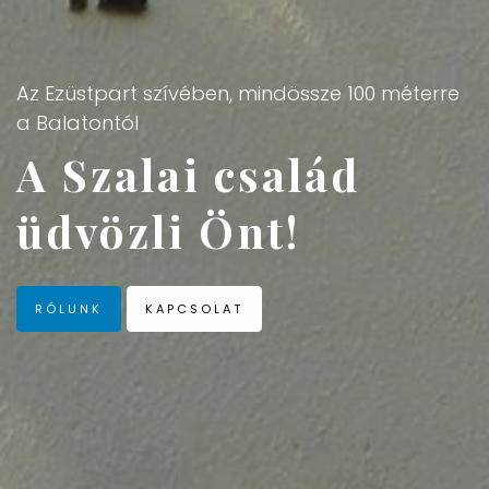
Az Ezüstpart szívében, mindössze 100 méterre
a Balatontól
A Szalai család
üdvözli Önt!
RÓLUNK
KAPCSOLAT