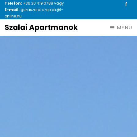
Telefon:
+36 30 419 0788
vagy
Face
E-mail:
gezaszalai.szeplak@t-
online.hu
Szalai Apartmanok
MENU